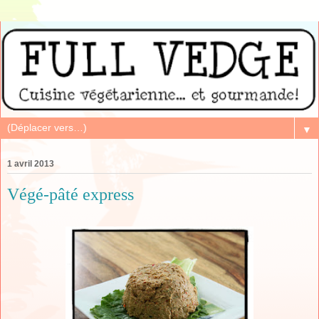
▼
1 avril 2013
Végé-pâté express